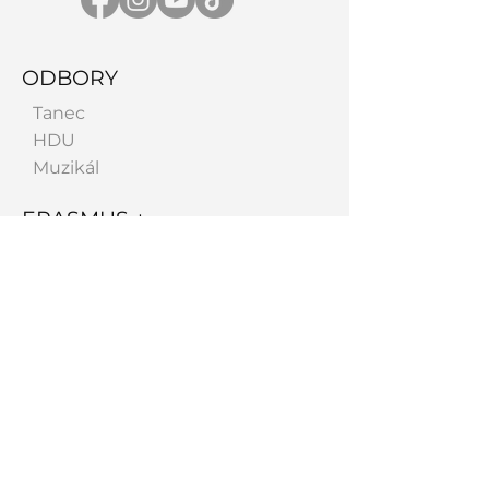
ODBORY
Tanec
HDU
Muzikál
ERASMUS +
Akreditácia 24-27
Prebiehajúce
Ukončené
O ŠKOLE
História školy
Profil školy
Charakteristika školy
Priestory školy