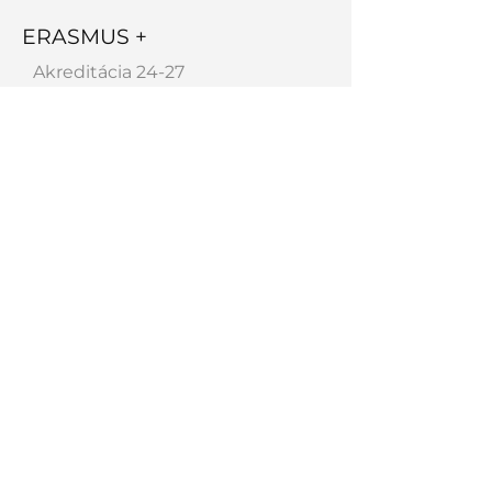
ERASMUS +
Akreditácia 24-27
Prebiehajúce
Ukončené
O ŠKOLE
História školy
Profil školy
Charakteristika školy
Priestory školy
Vedenie a pedagógovia
Hosťujúci pedagógovia
Spolupracujeme
Absolventi
Úspechy
Galéria