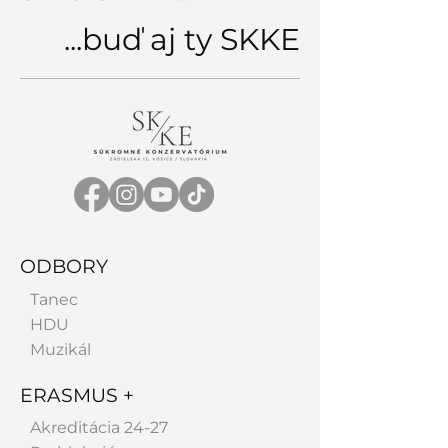
...buď aj ty SKKE
ODBORY
Tanec
HDU
Muzikál
ERASMUS +
Akreditácia 24-27