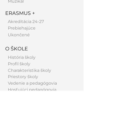
Muzikál
ERASMUS +
Akreditácia 24-27
Prebiehajúce
Ukončené
O ŠKOLE
História školy
Profil školy
Charakteristika školy
Priestory školy
Vedenie a pedagógovia
Hosťujúci pedagógovia
Spolupracujeme
Absolventi
Úspechy
Galéria