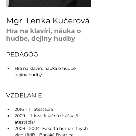
Mgr. Lenka Kučerová
Hra na klavíri, náuka o
hudbe, dejiny hudby
PEDAGÓG
Hra na klavíri, náuka o hudbe, 
dejiny hudby
VZDELANIE
2016 -  II. atestácia
2009 -  1. kvalifikačná skúška /I. 
atestácia/
2008 - 2004  Fakulta humanitných 
vied UMB - Banská Bystrica, 