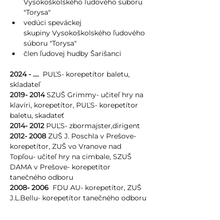
Vysokoškolského ľudového súboru 
"Torysa" 
vedúci speváckej 
skupiny Vysokoškolského ľudového 
súboru "Torysa" 
člen ľudovej hudby Šarišanci
2024 - ....  
PUĽS- korepetítor baletu, 
skladateľ
2019- 2014 
SZUŠ Grimmy- učiteľ hry na 
klavíri, korepetítor, PUĽS- korepetítor 
baletu, skadateť
2014- 2012 
PUĽS- zbormajster,dirigent
2012- 2008 
ZUŠ J. Poschla v Prešove- 
korepetítor, ZUŠ vo Vranove nad 
Topľou- učiteľ hry na cimbale, SZUŠ 
DAMA v Prešove- korepetítor 
tanečného odboru
2008- 2006  
FDU AU- korepetítor, ZUŠ 
J.L.Bellu- korepetítor tanečného odboru