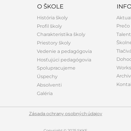
O ŠKOLE
INF
História školy
Aktual
Prečo 
Profil školy
Charakteristika školy
Talen
Školné
Priestory školy
Tlačiv
Vedenie a pedagógovia
Dohod
Hosťujúci pedagógovia
Works
Spolupracujeme
Archiv
Úspechy
Konta
Absolventi
Galéria
Zásada ochrany osobných údajov
Copyright © 2025 SKKE