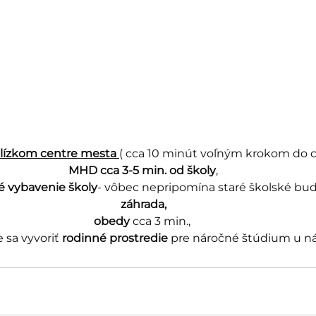
blízkom centre mesta 
( cca 10 minút voľným krokom do c
MHD cca 3-5 min. od školy
,
 vybavenie školy
- vôbec nepripomína staré školské bud
záhrada,
obedy 
cca 3 min., 
 sa vyvoriť 
rodinné prostredie
 pre náročné štúdium u nás