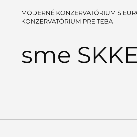
MODERNÉ KONZERVATÓRIUM S EUR
KONZERVATÓRIUM PRE TEBA
sme SKKE.
FRAGMENTY 5 -
Predstavenie študentov
herectva, muzikálu a
tanca SKKE