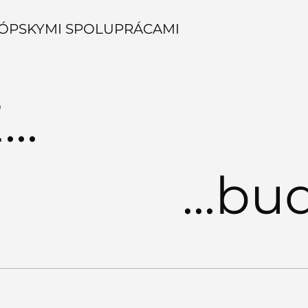
ÓPSKYMI SPOLUPRÁCAMI
..
Hľa
Srdečne Vás pozývame na
Deň otvorených dverí!
...bu