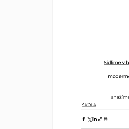
Sídlime v 
moderrné
snažíme
ŠKOLA