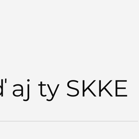
dáme pedagóga spevu
ď aj ty SKKE