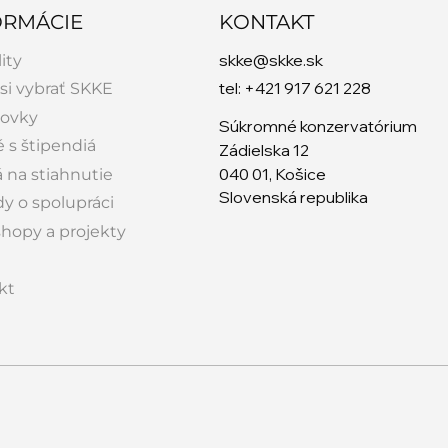
ORMÁCIE
KONTAKT
skke@skke.sk
ity
tel: +421 917 621 228
si vybrať SKKE
tovky
Súkromné konzervatórium
 s štipendiá
Zádielska 12
040 01, Košice
á na stiahnutie
Slovenská republika
y o spolupráci
hopy a projekty
kt