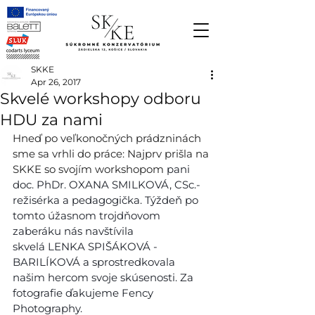
SKKE
Apr 26, 2017
Skvelé workshopy odboru
HDU za nami
Hneď po veľkonočných prádzninách 
sme sa vrhli do práce: Najprv prišla na 
SKKE so svojím workshopom 
pani 
doc. PhDr. OXANA SMILKOVÁ, CSc.- 
režisérka a pedagogička. Týždeň po 
tomto úžasnom trojdňovom 
zaberáku nás navštívila 
skvelá LENKA SPIŠÁKOVÁ - 
BARILÍKOVÁ a sprostredkovala 
našim hercom svoje skúsenosti. Za 
fotografie ďakujeme Fency 
Photography.