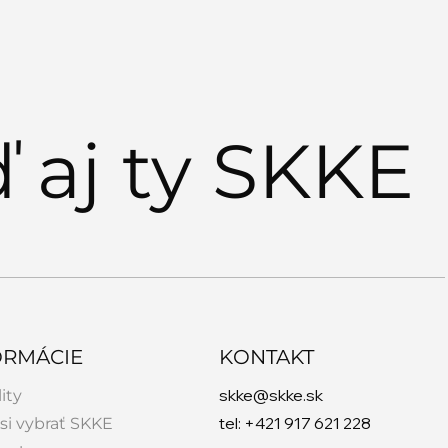
shopy s Vladislavom
itom" Šoltysom
ď aj ty SKKE
ORMÁCIE
KONTAKT
skke@skke.sk
ity
tel: +421 917 621 228
si vybrať SKKE