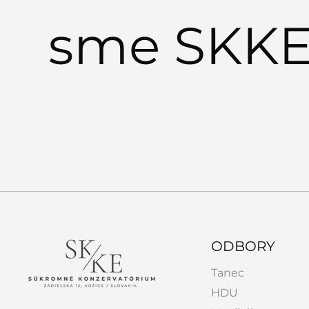
Čo zažiješ na SKKE :-)
sme SKKE.
ODBORY
Tanec
HDU