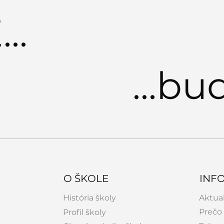
..
Workshopy s A.
Work
Egerházim a C.P.
"Ben
Mormeneo
...bu
O ŠKOLE
INF
História školy
Aktual
Prečo 
Profil školy