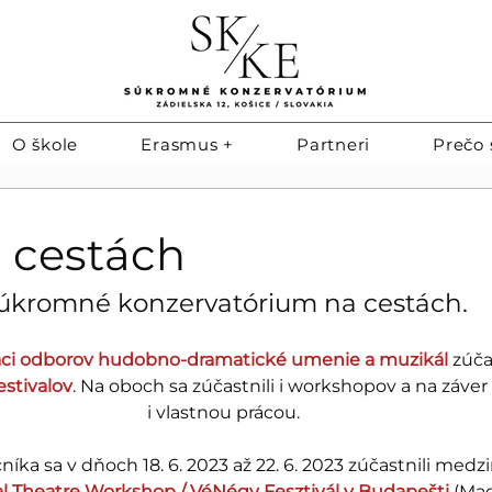
O škole
Erasmus +
Partneri
Prečo 
 cestách
úkromné konzervatórium na cestách.
aci odborov hudobno-dramatické umenie a muzikál 
zúča
stivalov
. Na oboch sa zúčastnili i workshopov a na záver 
i vlastnou prácou.
čníka sa v dňoch 18. 6. 2023 až 22. 6. 2023 zúčastnili med
al Theatre Workshop / VéNégy Fesztivál v Budapešti 
(Maď