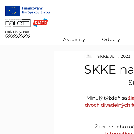
Aktuality
Odbory
SKKE
Jul 1, 2023
SKKE na
S
Minulý týždeň sa 
ži
dvoch divadelných fe
Žiaci tretieho ro
Internation