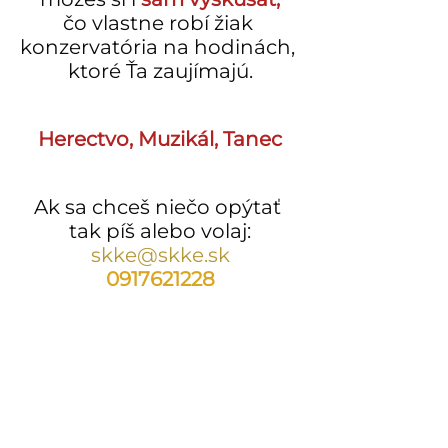
čo vlastne robí žiak 
konzervatória na hodinách, 
ktoré Ťa zaujímajú.
Herectvo, Muzikál, Tanec
Ak sa chceš niečo opýtať 
tak píš alebo volaj:
skke@skke.sk
0917621228