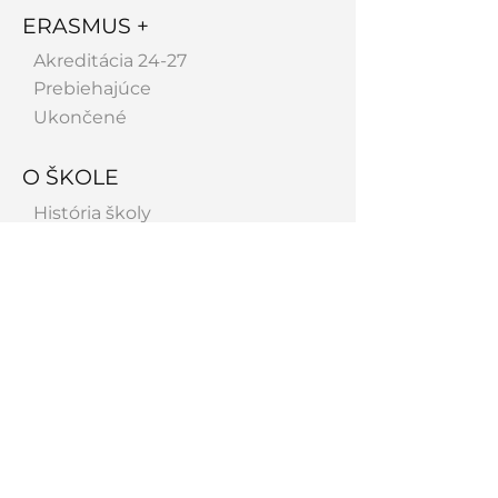
ERASMUS +
Akreditácia 24-27
Prebiehajúce
Ukončené
O ŠKOLE
História školy
Profil školy
Charakteristika školy
Priestory školy
Vedenie a pedagógovia
Hosťujúci pedagógovia
Spolupracujeme
Absolventi
Úspechy
Galéria