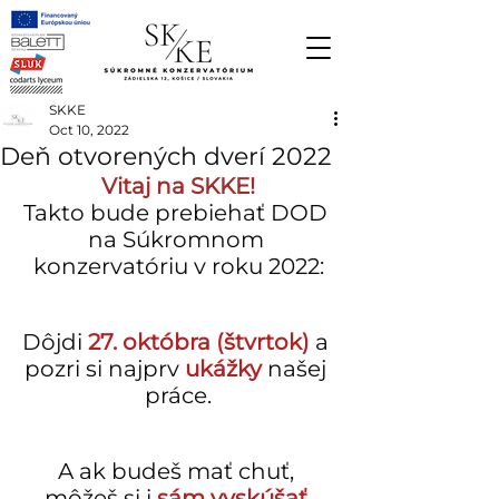
SKKE
Oct 10, 2022
Deň otvorených dverí 2022
Vitaj na SKKE!
Takto bude prebiehať DOD 
na Súkromnom 
konzervatóriu v roku 2022:
Dôjdi 
27. októbra (štvrtok)
 a 
pozri si najprv 
ukážky 
našej 
práce.
A ak budeš mať chuť, 
môžeš si i 
sám vyskúšať,