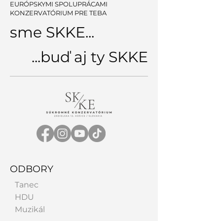
EURÓPSKYMI SPOLUPRÁCAMI
KONZERVATÓRIUM PRE TEBA
sme SKKE...
Konzultačné dni na
TALENTOVÉ S
...buď aj ty SKKE
SKKE
PRE ŠK. ROK
2026/2027
ODBORY
Tanec
HDU
Muzikál