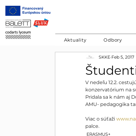
Aktuality
Odbory
SKKE
Feb 5, 2017
Študent
V nedeľu 12.2. cestuj
konzervatórium na sú
Pridala sa k nám aj 
AMU- pedagogika tanc
Viac o súťaži 
www.nad
palce. 
ERASMUS+