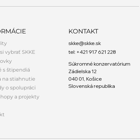
ORMÁCIE
KONTAKT
skke@skke.sk
ity
tel: +421 917 621 228
si vybrať SKKE
tovky
Súkromné konzervatórium
 s štipendiá
Zádielska 12
040 01, Košice
á na stiahnutie
Slovenská republika
y o spolupráci
hopy a projekty
kt