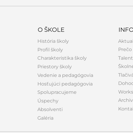
O ŠKOLE
INF
História školy
Aktual
Prečo 
Profil školy
Charakteristika školy
Talen
Školné
Priestory školy
Tlačiv
Vedenie a pedagógovia
Dohod
Hosťujúci pedagógovia
Works
Spolupracujeme
Archiv
Úspechy
Konta
Absolventi
Galéria