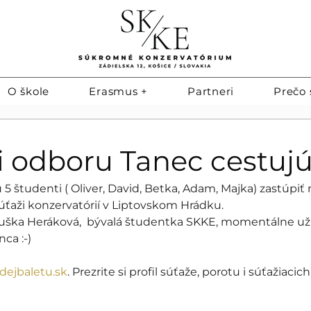
O škole
Erasmus +
Partneri
Prečo 
i odboru Tanec cestuj
ú 5 študenti ( Oliver, David, Betka, Adam, Majka) zastúpiť 
ťaži konzervatórií v Liptovskom Hrádku. 
Duška Heráková,  bývalá študentka SKKE, momentálne už
a :-) 
ejbaletu.sk
. Prezrite si profil súťaže, porotu i súťažiaci