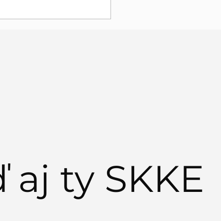
EDITÁCIA NA
SMUS PLUS
ď aj ty SKKE