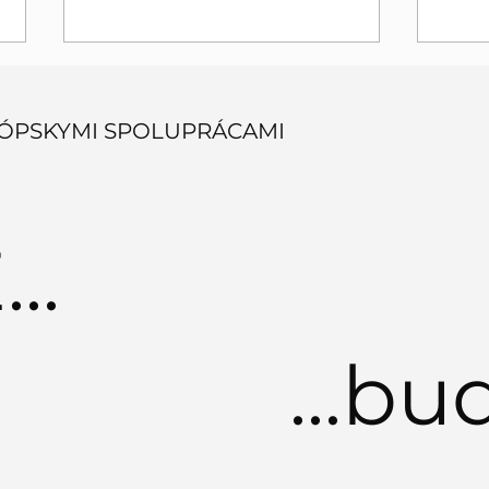
ÓPSKYMI SPOLUPRÁCAMI
..
Erasmus plus na SKKE v
AKR
plnom prúde
ERA
...bu