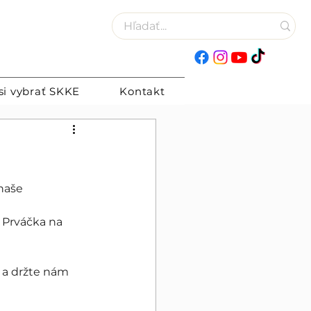
si vybrať SKKE
Kontakt
ú
naše 
 Prváčka na 
ch a držte nám 